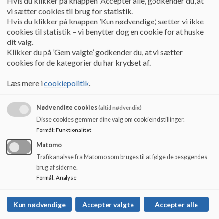
Hvis du klikker på knappen ’Accepter alle’, godkender du, at
vi sætter cookies til brug for statistik.
Hvis du klikker på knappen ’Kun nødvendige,’ sætter vi ikke
cookies til statistik – vi benytter dog en cookie for at huske
dit valg.
Klikker du på ’Gem valgte’ godkender du, at vi sætter
Værdigrundlag
cookies for de kategorier du har krydset af.
Hverdagen på SIM er bygget på værdierne respekt,
Læs mere i
cookiepolitik
.
relationer og kreativitet. Sammen udgør de
grundlaget for vores skole og er vores afsæt for
Nødvendige cookies
læring. Respekt betyder for os, at der er plads til
(altid nødvendig)
forskellighed, og vi har tillid til og taler ordentligt til
Disse cookies gemmer dine valg om cookieindstillinger.
hinanden. Vi møder andre i positivt samarbejde og
Formål
:
Funktionalitet
hjælper hinanden i det, der er svært.
Matomo
Læs mere
Trafikanalyse fra Matomo som bruges til at følge de besøgendes
brug af siderne.
Formål
:
Analyse
Kun nødvendige
Accepter valgte
Accepter alle