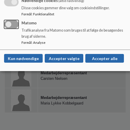
Nødvendige cookies
(altid nødvendig)
Tanja Møgeltoft Vestergaard
bellelund@gmail.com
Disse cookies gemmer dine valg om cookieindstillinger.
Formål
:
Funktionalitet
Matomo
Ledelsesrepræsentant
Troels Brogård Andersen
Trafikanalyse fra Matomo som bruges til at følge de besøgendes
brug af siderne.
Formål
:
Analyse
Ledelsesrepræsentant
Line Brinch Olesen
Kun nødvendige
Accepter valgte
Accepter alle
Medarbejderrepræsentant
Carsten Nielsen
Medarbejderrepræsentant
Maria Lykke Kobbelgaard