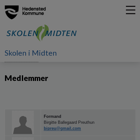
G
Skolen i Midten
å
Skolebestyrelsen
Medlemmer
t
i
Medlemmer
l
h
o
v
e
d
i
Formand
n
Birgitte Ballegaard Preuthun
bipreu@gmail.com
d
h