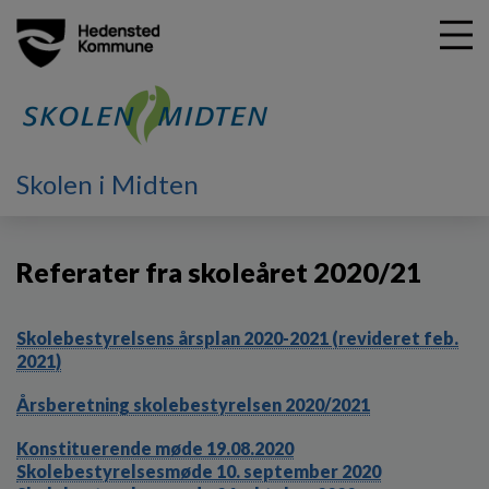
G
Skolen i Midten
å
Referater fra skoleåret 2020/21
t
i
Referater fra skoleåret 2020/21
l
h
o
v
Skolebestyrelsens årsplan 2020-2021 (revideret feb.
e
2021)
d
Årsberetning skolebestyrelsen 2020/2021
i
n
Konstituerende møde 19.08.2020
d
Skolebestyrelsesmøde 10. september 2020
h