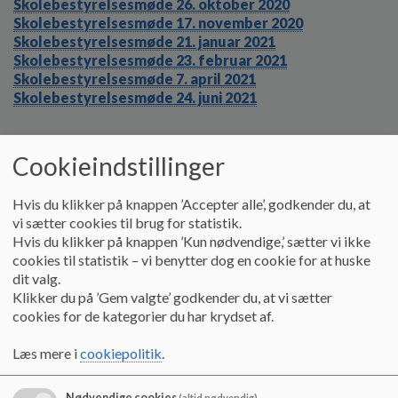
Skolebestyrelsesmøde 26. oktober 2020
o
Skolebestyrelsesmøde 17. november 2020
l
Skolebestyrelsesmøde 21. januar 2021
d
Skolebestyrelsesmøde 23. februar 2021
e
Skolebestyrelsesmøde 7. april 2021
t
Skolebestyrelsesmøde 24. juni 2021
Dokumenter
Cookieindstillinger
Skolebestyrelsens årsplan 2020-21.pdf
Hvis du klikker på knappen ’Accepter alle’, godkender du, at
vi sætter cookies til brug for statistik.
Hvis du klikker på knappen ’Kun nødvendige,’ sætter vi ikke
SB-møde 19082020.pdf
cookies til statistik – vi benytter dog en cookie for at huske
dit valg.
Klikker du på ’Gem valgte’ godkender du, at vi sætter
SB-møde 10092020.pdf
cookies for de kategorier du har krydset af.
Læs mere i
cookiepolitik
.
SB-møde 26102020.pdf
Nødvendige cookies
(altid nødvendig)