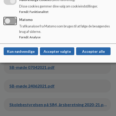
Disse cookies gemmer dine valg om cookieindstillinger.
SB-møde 17112020.pdf
Formål
:
Funktionalitet
Matomo
Trafikanalyse fra Matomo som bruges til at følge de besøgendes
SB-møde 21012021.pdf
brug af siderne.
Formål
:
Analyse
SB-møde 23022021.pdf
Kun nødvendige
Accepter valgte
Accepter alle
SB-møde 07042021.pdf
SB-møde 24062021.pdf
Skolebestyrelsen på SIM, årsberetning 2020-21.pdf